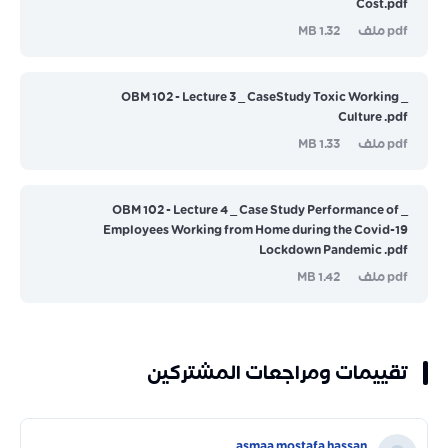
Cost.pdf
pdf ملف
1.32 MB
_ OBM 102 - Lecture 3 _ CaseStudy Toxic Working
Culture .pdf
pdf ملف
1.33 MB
_ OBM 102 - Lecture 4 _ Case Study Performance of
Employees Working from Home during the Covid-19
Lockdown Pandemic .pdf
pdf ملف
1.42 MB
تقييمات ومراجعات المشتركين
asmaa mostafa hassan