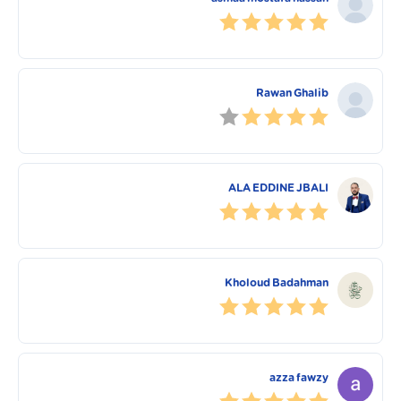
Rawan Ghalib
ALA EDDINE JBALI
Kholoud Badahman
azza fawzy